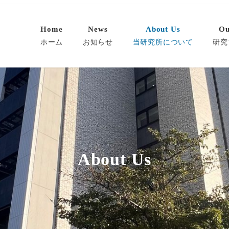
Home
News
About Us
Ou
ホーム
お知らせ
当研究所について
研究
About Us